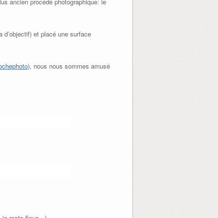
plus ancien procédé photographique: le
a d’objectif) et placé une surface
ochephoto
), nous nous sommes amusé
je reste floue =)