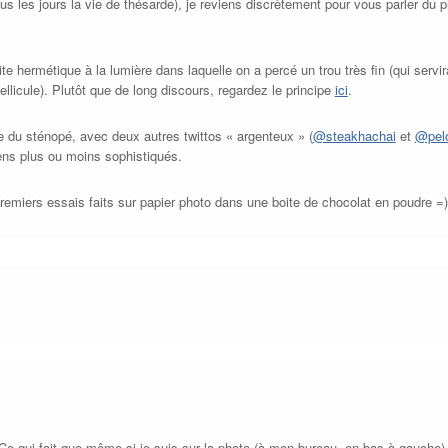
us les jours la vie de thésarde), je reviens discrètement pour vous parler du 
te hermétique à la lumière dans laquelle on a percé un trou très fin (qui servir
ellicule). Plutôt que de long discours, regardez le principe
ici
.
e du sténopé, avec deux autres twittos « argenteux » (
@steakhachai
et
@pel
ns plus ou moins sophistiqués.
remiers essais faits sur papier photo dans une boite de chocolat en poudre =)
Ce qui fait que même si je suis sur la photo (à mon bureau, en bas à gauche), 