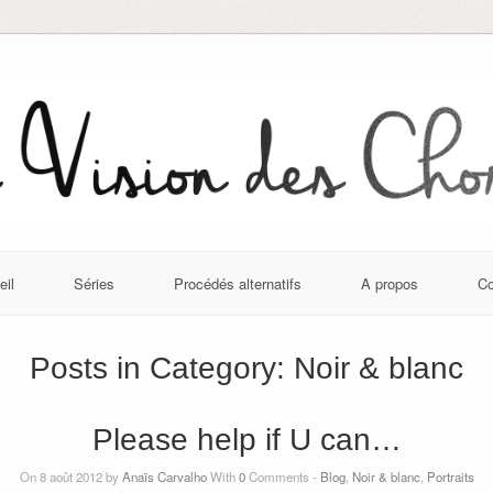
eil
Séries
Procédés alternatifs
A propos
Co
Posts in Category:
Noir & blanc
Please help if U can…
On 8 août 2012 by
Anaïs Carvalho
With
0
Comments -
Blog
,
Noir & blanc
,
Portraits