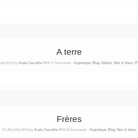
A terre
oût 2012 by
Anaïs Carvalho
With
1
Comments -
Argentique
,
Blog
,
Détails
,
Noir & blanc
,
Po
Frères
On 29 juillet 2012 by
Anaïs Carvalho
With
0
Comments -
Argentique
,
Blog
,
Noir & blanc