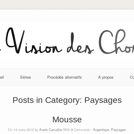
eil
Séries
Procédés alternatifs
A propos
Co
Posts in Category:
Paysages
Mousse
On 14 mars 2012 by
Anaïs Carvalho
With
3
Comments -
Argentique
,
Paysages