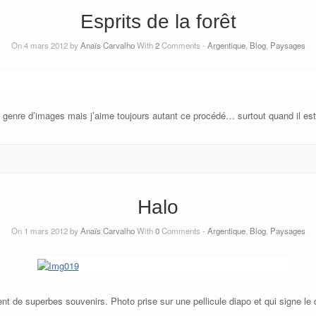
Esprits de la forêt
On 4 mars 2012 by
Anaïs Carvalho
With
2
Comments -
Argentique
,
Blog
,
Paysages
 genre d’images mais j’aime toujours autant ce procédé… surtout quand il est 
Halo
On 1 mars 2012 by
Anaïs Carvalho
With
0
Comments -
Argentique
,
Blog
,
Paysages
ent de superbes souvenirs. Photo prise sur une pellicule diapo et qui signe le