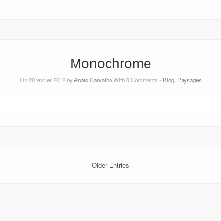
Monochrome
On 20 février 2012 by
Anaïs Carvalho
With
0
Comments -
Blog
,
Paysages
Older Entries