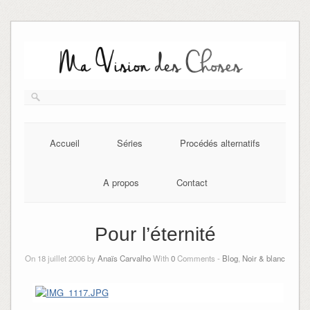
Skip
to
content
Accueil
Séries
Procédés alternatifs
A propos
Contact
Pour l’éternité
On 18 juillet 2006 by
Anaïs Carvalho
With
0
Comments -
Blog
,
Noir & blanc