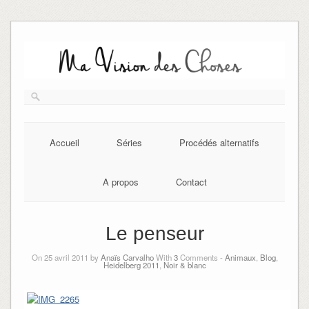
Skip
to
content
Accueil
Séries
Procédés alternatifs
A propos
Contact
Le penseur
On 25 avril 2011 by
Anaïs Carvalho
With
3
Comments -
Animaux
,
Blog
,
Heidelberg 2011
,
Noir & blanc