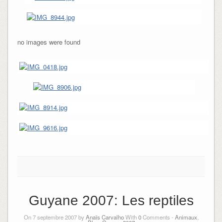
no images were found
Guyane 2007: Les reptiles
On 7 septembre 2007 by
Anaïs Carvalho
With
0
Comments -
Animaux
,