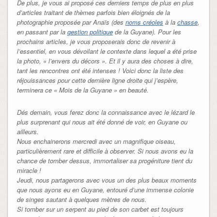
De plus, je vous ai proposé ces derniers temps de plus en plus
d’articles traitant de thèmes parfois bien éloignés de la
photographie proposée par Anaïs (des
noms créoles
à la
chasse
,
en passant par la
gestion politique
de la Guyane). Pour les
prochains articles, je vous proposerais donc de revenir à
l’essentiel, en vous dévoilant le contexte dans lequel a été prise
la photo, « l’envers du décors ». Et il y aura des choses à dire,
tant les rencontres ont été intenses ! Voici donc la liste des
réjouissances pour cette dernière ligne droite qui j’espère,
terminera ce « Mois de la Guyane » en beauté.
Dés demain, vous ferez donc la connaissance avec le lézard le
plus surprenant qui nous ait été donné de voir, en Guyane ou
ailleurs.
Nous enchainerons mercredi avec un magnifique oiseau,
particulièrement rare et difficile à observer. Si nous avons eu la
chance de tomber dessus, immortaliser sa progéniture tient du
miracle !
Jeudi, nous partagerons avec vous un des plus beaux moments
que nous ayons eu en Guyane, entouré d’une immense colonie
de singes sautant à quelques mètres de nous.
Si tomber sur un serpent au pied de son carbet est toujours