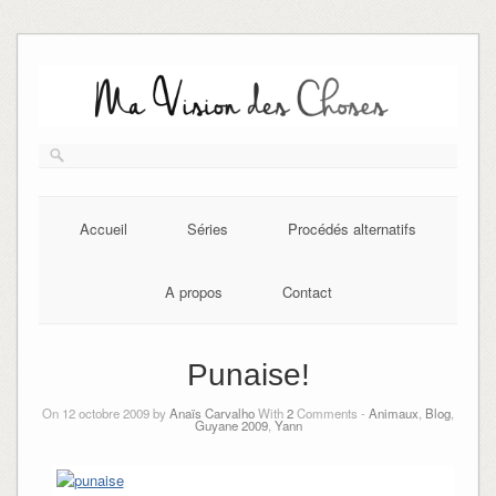
Skip
to
content
Accueil
Séries
Procédés alternatifs
A propos
Contact
Punaise!
On 12 octobre 2009 by
Anaïs Carvalho
With
2
Comments -
Animaux
,
Blog
,
Guyane 2009
,
Yann